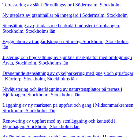
Terrassering av slänt för odlingsytor i Södermalm, Stockholm
Ny uteplats av granithällar på innergård i Södermalm, Stockholm
Stensättning av grillplats med cirkulärt mönster i Gubbängen,
Stockholm, Stockholms län
Byggnation av trädgårdstrappa i Stureby, Stockholm, Stockholms
län
Justering och höjdsättning av sjunkna markplattor med omfogning i
Årsta, Stockholm, Stockholms län
Dränerande stensättning av cykelparkering med gnejs och grusfogar
i Kärrtorp, Stockholm, Stockholms län
Nivåjustering och återläggning av naturstensplattor på terrass i
Björkhagen, Stockholm, Stockholms län
Läggning av ny marksten på uppfart och gång i Midsommarkransen,
Stockholm, Stockholms län
Renovering av uppfart med ny stenläggning och kantstöd i
Hjorthagen, Stockholm, Stockholms län
Anläggning av marksten och kantsten runt uppfart i Hägersten,