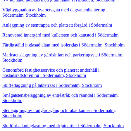
Vägbyggnation av kvartersgata med dagvattenhantering i
Södermalm, Stockholm
Anläggning av stentrappa och plattsatt förgård i Södermalm
Renoverad innergård med kullersten och kantstöd i Södermalm
Färdigställd inglasad altan med isolerglas i Södermalm, Stockholm
Markstensläggning av gårdsinfart och parkeringsyta i Södermalm,
Stockholm
Genomförd fastighetsservice och planerat underhåll i
bostadsrättsförening i Södermalm, Stockholm
Skifferläggning på takterrass i Södermalm, Stockholm
Smågatstensbeläggning av entréstråk och ränndal i Södermalm,
Stockholm
Stenläggning av trädgårdsgång och rabattkanter i Södermalm,
Stockholm
Slutförd altaninglasning med skjutpartier i Södermalm, Stockholm