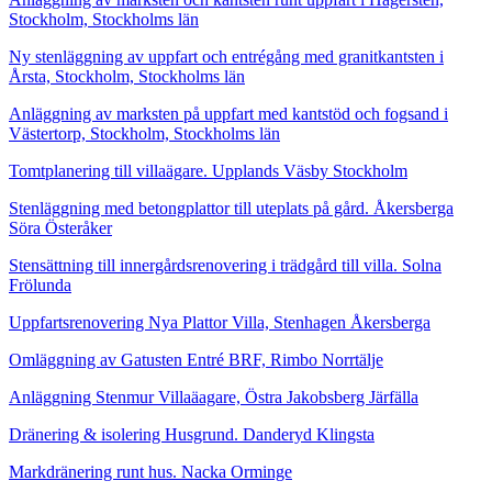
Stockholm, Stockholms län
Ny stenläggning av uppfart och entrégång med granitkantsten i
Årsta, Stockholm, Stockholms län
Anläggning av marksten på uppfart med kantstöd och fogsand i
Västertorp, Stockholm, Stockholms län
Tomtplanering till villaägare. Upplands Väsby Stockholm
Stenläggning med betongplattor till uteplats på gård. Åkersberga
Söra Österåker
Stensättning till innergårdsrenovering i trädgård till villa. Solna
Frölunda
Uppfartsrenovering Nya Plattor Villa, Stenhagen Åkersberga
Omläggning av Gatusten Entré BRF, Rimbo Norrtälje
Anläggning Stenmur Villaäagare, Östra Jakobsberg Järfälla
Dränering & isolering Husgrund. Danderyd Klingsta
Markdränering runt hus. Nacka Orminge