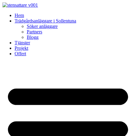
Skip
to
Hem
content
Trädgårdsanläggare i Sollentuna
Söker anläggare
Partners
Blogg
Tjänster
Projekt
Offert