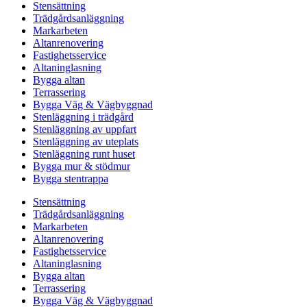
Stensättning
Trädgårdsanläggning
Markarbeten
Altanrenovering
Fastighetsservice
Altaninglasning
Bygga altan
Terrassering
Bygga Väg & Vägbyggnad
Stenläggning i trädgård
Stenläggning av uppfart
Stenläggning av uteplats
Stenläggning runt huset
Bygga mur & stödmur
Bygga stentrappa
Stensättning
Trädgårdsanläggning
Markarbeten
Altanrenovering
Fastighetsservice
Altaninglasning
Bygga altan
Terrassering
Bygga Väg & Vägbyggnad