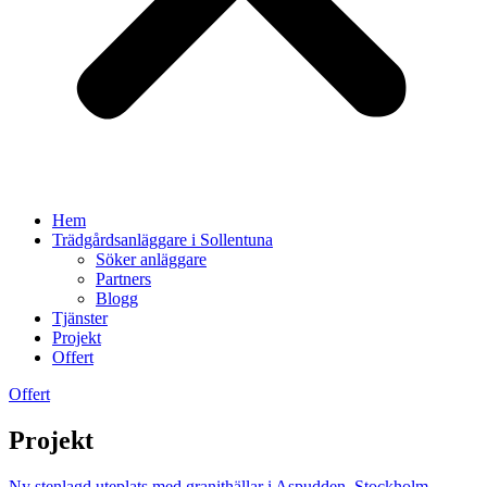
Hem
Trädgårdsanläggare i Sollentuna
Söker anläggare
Partners
Blogg
Tjänster
Projekt
Offert
Offert
Projekt
Ny stenlagd uteplats med granithällar i Aspudden, Stockholm