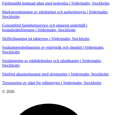
Färdigställd inglasad altan med isolerglas i Södermalm, Stockholm
Markstensläggning av gårdsinfart och parkeringsyta i Södermalm,
Stockholm
Genomförd fastighetsservice och planerat underhåll i
bostadsrättsförening i Södermalm, Stockholm
Skifferläggning på takterrass i Södermalm, Stockholm
Smågatstensbeläggning av entréstråk och ränndal i Södermalm,
Stockholm
Stenläggning av trädgårdsgång och rabattkanter i Södermalm,
Stockholm
Slutförd altaninglasning med skjutpartier i Södermalm, Stockholm
Terrassering av slänt för odlingsytor i Södermalm, Stockholm
© 2026