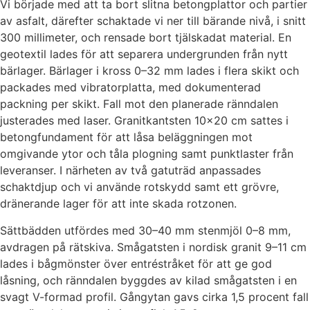
Vi började med att ta bort slitna betongplattor och partier
av asfalt, därefter schaktade vi ner till bärande nivå, i snitt
300 millimeter, och rensade bort tjälskadat material. En
geotextil lades för att separera undergrunden från nytt
bärlager. Bärlager i kross 0–32 mm lades i flera skikt och
packades med vibratorplatta, med dokumenterad
packning per skikt. Fall mot den planerade ränndalen
justerades med laser. Granitkantsten 10×20 cm sattes i
betongfundament för att låsa beläggningen mot
omgivande ytor och tåla plogning samt punktlaster från
leveranser. I närheten av två gatuträd anpassades
schaktdjup och vi använde rotskydd samt ett grövre,
dränerande lager för att inte skada rotzonen.
Sättbädden utfördes med 30–40 mm stenmjöl 0–8 mm,
avdragen på rätskiva. Smågatsten i nordisk granit 9–11 cm
lades i bågmönster över entréstråket för att ge god
låsning, och ränndalen byggdes av kilad smågatsten i en
svagt V-formad profil. Gångytan gavs cirka 1,5 procent fall