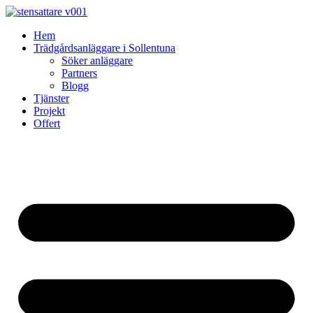
Skip
to
Hem
content
Trädgårdsanläggare i Sollentuna
Söker anläggare
Partners
Blogg
Tjänster
Projekt
Offert