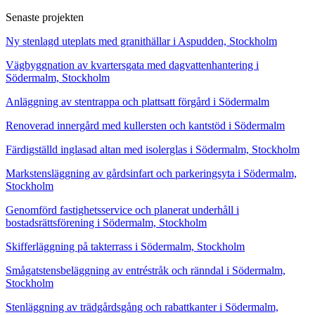
Senaste projekten
Ny stenlagd uteplats med granithällar i Aspudden, Stockholm
Vägbyggnation av kvartersgata med dagvattenhantering i
Södermalm, Stockholm
Anläggning av stentrappa och plattsatt förgård i Södermalm
Renoverad innergård med kullersten och kantstöd i Södermalm
Färdigställd inglasad altan med isolerglas i Södermalm, Stockholm
Markstensläggning av gårdsinfart och parkeringsyta i Södermalm,
Stockholm
Genomförd fastighetsservice och planerat underhåll i
bostadsrättsförening i Södermalm, Stockholm
Skifferläggning på takterrass i Södermalm, Stockholm
Smågatstensbeläggning av entréstråk och ränndal i Södermalm,
Stockholm
Stenläggning av trädgårdsgång och rabattkanter i Södermalm,