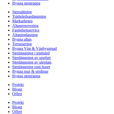
Bygga stentrappa
Stensättning
Trädgårdsanläggning
Markarbeten
Altanrenovering
Fastighetsservice
Altaninglasning
Bygga altan
Terrassering
Bygga Väg & Vägbyggnad
Stenläggning i trädgård
Stenläggning av uppfart
Stenläggning av uteplats
Stenläggning runt huset
Bygga mur & stödmur
Bygga stentrappa
Projekt
Blogg
Offert
Projekt
Blogg
Offert