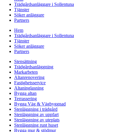
Trädgårdsanläggare i Sollentuna
Tjänster
Söker anläggare
Partners
Hem
Trädgårdsanläggare i Sollentuna
Tjänster
Söker anläggare
Partners
Stensättning
Trädgårdsanläggning
Markarbeten
Altanrenovering
Fastighetsservice
Altaninglasning
Bygga altan
Terrassering
Bygga Väg & Vägbyggnad
Stenläggning i trädgård
Stenläggning av uppfart
Stenläggning av uteplats
Stenläggning runt huset
Bygga mur & stödmur