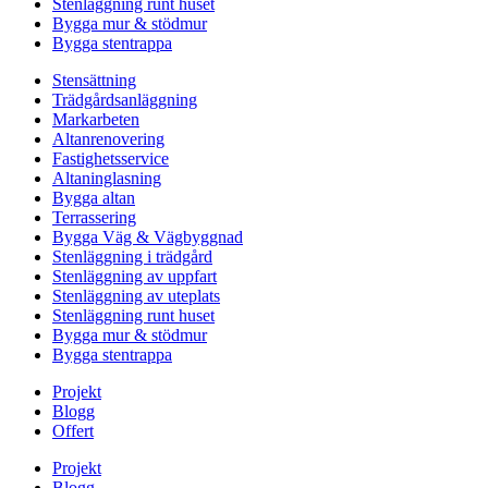
Stenläggning runt huset
Bygga mur & stödmur
Bygga stentrappa
Stensättning
Trädgårdsanläggning
Markarbeten
Altanrenovering
Fastighetsservice
Altaninglasning
Bygga altan
Terrassering
Bygga Väg & Vägbyggnad
Stenläggning i trädgård
Stenläggning av uppfart
Stenläggning av uteplats
Stenläggning runt huset
Bygga mur & stödmur
Bygga stentrappa
Projekt
Blogg
Offert
Projekt
Blogg