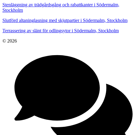
Stenläggning av trädgårdsgång och rabattkanter i Södermalm,
Stockholm
Slutförd altaninglasning med skjutpartier i Södermalm, Stockholm
Terrassering av slänt för odlingsytor i Södermalm, Stockholm
© 2026