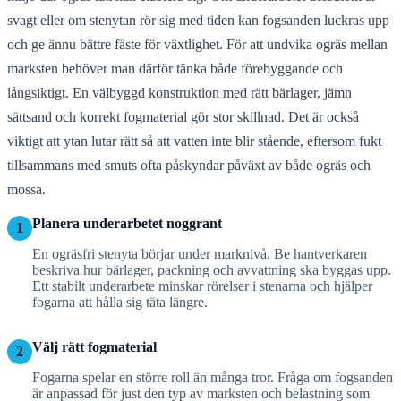
svagt eller om stenytan rör sig med tiden kan fogsanden luckras upp
och ge ännu bättre fäste för växtlighet. För att undvika ogräs mellan
marksten behöver man därför tänka både förebyggande och
långsiktigt. En välbyggd konstruktion med rätt bärlager, jämn
sättsand och korrekt fogmaterial gör stor skillnad. Det är också
viktigt att ytan lutar rätt så att vatten inte blir stående, eftersom fukt
tillsammans med smuts ofta påskyndar påväxt av både ogräs och
mossa.
Planera underarbetet noggrant
1
En ogräsfri stenyta börjar under marknivå. Be hantverkaren
beskriva hur bärlager, packning och avvattning ska byggas upp.
Ett stabilt underarbete minskar rörelser i stenarna och hjälper
fogarna att hålla sig täta längre.
Välj rätt fogmaterial
2
Fogarna spelar en större roll än många tror. Fråga om fogsanden
är anpassad för just den typ av marksten och belastning som