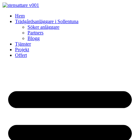
Skip
to
Hem
content
Trädgårdsanläggare i Sollentuna
Söker anläggare
Partners
Blogg
Tjänster
Projekt
Offert