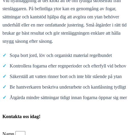
Vid nyanläggning är det klokt att be om tydliga skötselråd från
stenläggaren. På befintliga ytor kan en genomgång av fogar,
sättningar och kantstöd hjälpa dig att avgöra om ytan behöver
underhåll eller en mer omfattande justering. Små åtgärder i rätt tid
brukar ge bäst resultat och gör stenläggningen enklare att hålla
snygg säsong efter säsong.
✓
Sopa bort jord, löv och organiskt material regelbundet
✓
Kontrollera fogarna efter regnperioder och efterfyll vid behov
✓
Säkerställ att vatten rinner bort och inte blir stående på ytan
✓
Be hantverkaren beskriva underarbete och kantlåsning tydligt
✓
Åtgärda mindre sättningar tidigt innan fogarna öppnar sig mer
Kontakta oss idag!
Namn