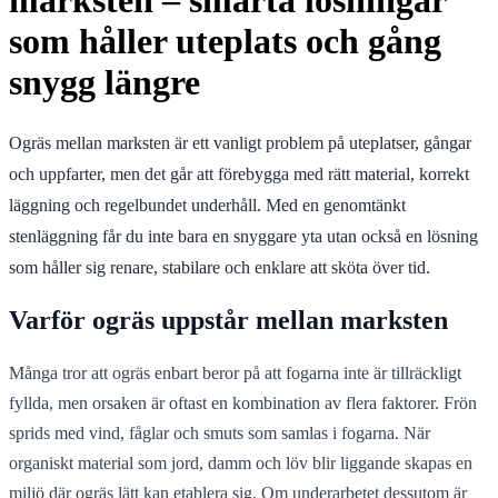
marksten – smarta lösningar
som håller uteplats och gång
snygg längre
Ogräs mellan marksten är ett vanligt problem på uteplatser, gångar
och uppfarter, men det går att förebygga med rätt material, korrekt
läggning och regelbundet underhåll. Med en genomtänkt
stenläggning får du inte bara en snyggare yta utan också en lösning
som håller sig renare, stabilare och enklare att sköta över tid.
Varför ogräs uppstår mellan marksten
Många tror att ogräs enbart beror på att fogarna inte är tillräckligt
fyllda, men orsaken är oftast en kombination av flera faktorer. Frön
sprids med vind, fåglar och smuts som samlas i fogarna. När
organiskt material som jord, damm och löv blir liggande skapas en
miljö där ogräs lätt kan etablera sig. Om underarbetet dessutom är