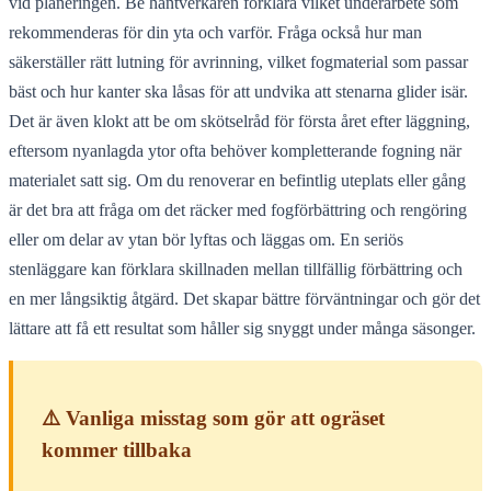
vid planeringen. Be hantverkaren förklara vilket underarbete som
rekommenderas för din yta och varför. Fråga också hur man
säkerställer rätt lutning för avrinning, vilket fogmaterial som passar
bäst och hur kanter ska låsas för att undvika att stenarna glider isär.
Det är även klokt att be om skötselråd för första året efter läggning,
eftersom nyanlagda ytor ofta behöver kompletterande fogning när
materialet satt sig. Om du renoverar en befintlig uteplats eller gång
är det bra att fråga om det räcker med fogförbättring och rengöring
eller om delar av ytan bör lyftas och läggas om. En seriös
stenläggare kan förklara skillnaden mellan tillfällig förbättring och
en mer långsiktig åtgärd. Det skapar bättre förväntningar och gör det
lättare att få ett resultat som håller sig snyggt under många säsonger.
⚠️ Vanliga misstag som gör att ogräset
kommer tillbaka