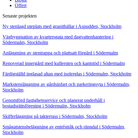
Offert
Senaste projekten
Ny stenlagd uteplats med granithällar i Aspudden, Stockholm
Vägbyggnation av kvartersgata med dagvattenhantering i
Södermalm, Stockholm
Anläggning av stentrappa och plattsatt förgård i Södermalm
Renoverad innergård med kullersten och kantstöd i Södermalm
Färdigställd inglasad altan med isolerglas i Södermalm, Stockholm
Markstensläggning av gårdsinfart och parkeringsyta i Södermalm,
Stockholm
Genomförd fastighetsservice och planerat underhåll i
bostadsrättsförening i Södermalm, Stockholm
Skifferläggning på takterrass i Södermalm, Stockholm
Smågatstensbeläggning av entréstråk och ränndal i Södermalm,
Stockholm