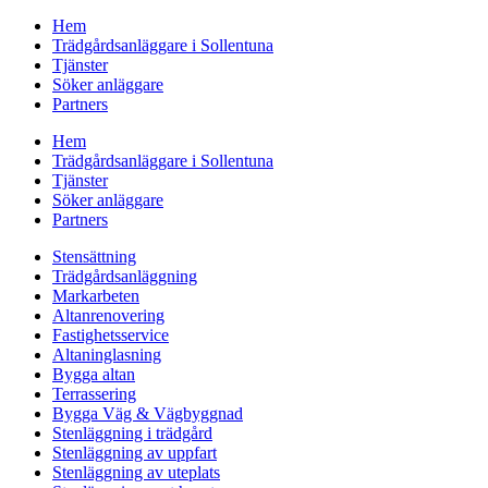
Hem
Trädgårdsanläggare i Sollentuna
Tjänster
Söker anläggare
Partners
Hem
Trädgårdsanläggare i Sollentuna
Tjänster
Söker anläggare
Partners
Stensättning
Trädgårdsanläggning
Markarbeten
Altanrenovering
Fastighetsservice
Altaninglasning
Bygga altan
Terrassering
Bygga Väg & Vägbyggnad
Stenläggning i trädgård
Stenläggning av uppfart
Stenläggning av uteplats