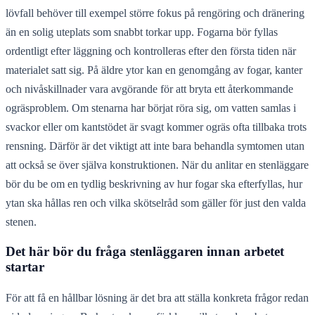
lövfall behöver till exempel större fokus på rengöring och dränering
än en solig uteplats som snabbt torkar upp. Fogarna bör fyllas
ordentligt efter läggning och kontrolleras efter den första tiden när
materialet satt sig. På äldre ytor kan en genomgång av fogar, kanter
och nivåskillnader vara avgörande för att bryta ett återkommande
ogräsproblem. Om stenarna har börjat röra sig, om vatten samlas i
svackor eller om kantstödet är svagt kommer ogräs ofta tillbaka trots
rensning. Därför är det viktigt att inte bara behandla symtomen utan
att också se över själva konstruktionen. När du anlitar en stenläggare
bör du be om en tydlig beskrivning av hur fogar ska efterfyllas, hur
ytan ska hållas ren och vilka skötselråd som gäller för just den valda
stenen.
Det här bör du fråga stenläggaren innan arbetet
startar
För att få en hållbar lösning är det bra att ställa konkreta frågor redan