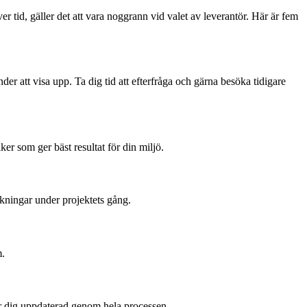
över tid, gäller det att vara noggrann vid valet av leverantör. Här är fem
r att visa upp. Ta dig tid att efterfråga och gärna besöka tidigare
ker som ger bäst resultat för din miljö.
raskningar under projektets gång.
m.
ller dig uppdaterad genom hela processen.