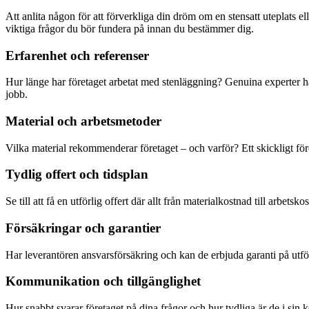
Att anlita någon för att förverkliga din dröm om en stensatt uteplats elle
viktiga frågor du bör fundera på innan du bestämmer dig.
Erfarenhet och referenser
Hur länge har företaget arbetat med stenläggning? Genuina experter har
jobb.
Material och arbetsmetoder
Vilka material rekommenderar företaget – och varför? Ett skickligt föret
Tydlig offert och tidsplan
Se till att få en utförlig offert där allt från materialkostnad till arbe
Försäkringar och garantier
Har leverantören ansvarsförsäkring och kan de erbjuda garanti på utfö
Kommunikation och tillgänglighet
Hur snabbt svarar företaget på dina frågor och hur tydliga är de i sin 