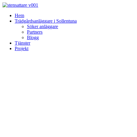
Skip
to
Hem
content
Trädgårdsanläggare i Sollentuna
Söker anläggare
Partners
Blogg
Tjänster
Projekt