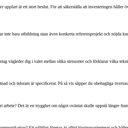
r uppfart är ett stort beslut. För att säkerställa att investeringen håller 
 inte bara utbildning utan även konkreta referensprojekt och nöjda kunde
ag vägleder dig i valet mellan olika stensorter och förklarar vilka tekni
tskostnad och tidsram är specificerat. På så vis slipper du obehagliga över
rt arbete? Det är en trygghet om något oväntat skulle uppstå längre fra
kommunikation? Ett pålitligt företag är alltid lösningsorienterat och hå