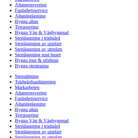
Altanrenovering
Fastighetsservice
Altaninglasning
Bygga altan
Terrassering
Bygga Väg & Vägbyggnad
Stenläggning i trädgård
Stenläggning av uppfart
Stenläggning av uteplats
Stenläggning runt huset
Bygga mur & stödmur
Bygga stentrappa
Stensättning
Trädgårdsanläggning
Markarbeten
Altanrenovering
Fastighetsservice
Altaninglasning
Bygga altan
Terrassering
Bygga Väg & Vägbyggnad
Stenläggning i trädgård
Stenläggning av uppfart
Stenläggning av uteplats