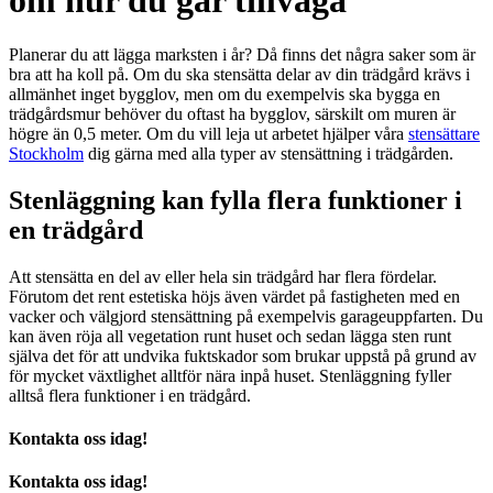
om hur du går tillväga
Planerar du att lägga marksten i år? Då finns det några saker som är
bra att ha koll på. Om du ska stensätta delar av din trädgård krävs i
allmänhet inget bygglov, men om du exempelvis ska bygga en
trädgårdsmur behöver du oftast ha bygglov, särskilt om muren är
högre än 0,5 meter. Om du vill leja ut arbetet hjälper våra
stensättare
Stockholm
dig gärna med alla typer av stensättning i trädgården.
Stenläggning kan fylla flera funktioner i
en trädgård
Att stensätta en del av eller hela sin trädgård har flera fördelar.
Förutom det rent estetiska höjs även värdet på fastigheten med en
vacker och välgjord stensättning på exempelvis garageuppfarten. Du
kan även röja all vegetation runt huset och sedan lägga sten runt
själva det för att undvika fuktskador som brukar uppstå på grund av
för mycket växtlighet alltför nära inpå huset. Stenläggning fyller
alltså flera funktioner i en trädgård.
Kontakta oss idag!
Kontakta oss idag!