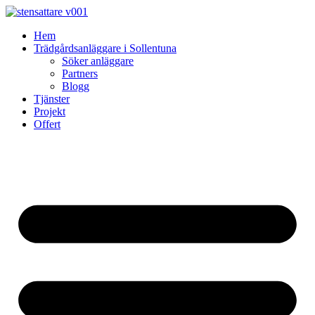
Skip
to
Hem
content
Trädgårdsanläggare i Sollentuna
Söker anläggare
Partners
Blogg
Tjänster
Projekt
Offert