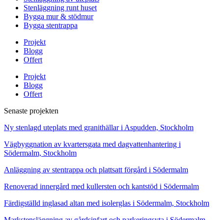
Stenläggning runt huset
Bygga mur & stödmur
Bygga stentrappa
Projekt
Blogg
Offert
Projekt
Blogg
Offert
Senaste projekten
Ny stenlagd uteplats med granithällar i Aspudden, Stockholm
Vägbyggnation av kvartersgata med dagvattenhantering i
Södermalm, Stockholm
Anläggning av stentrappa och plattsatt förgård i Södermalm
Renoverad innergård med kullersten och kantstöd i Södermalm
Färdigställd inglasad altan med isolerglas i Södermalm, Stockholm
Markstensläggning av gårdsinfart och parkeringsyta i Södermalm,